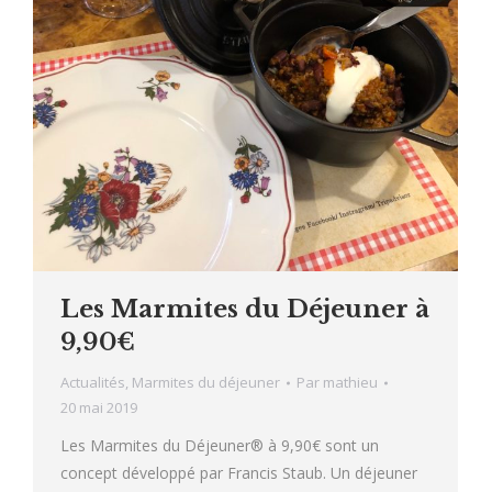
Les Marmites du Déjeuner à
9,90€
Actualités
,
Marmites du déjeuner
Par
mathieu
20 mai 2019
Les Marmites du Déjeuner® à 9,90€ sont un
concept développé par Francis Staub. Un déjeuner