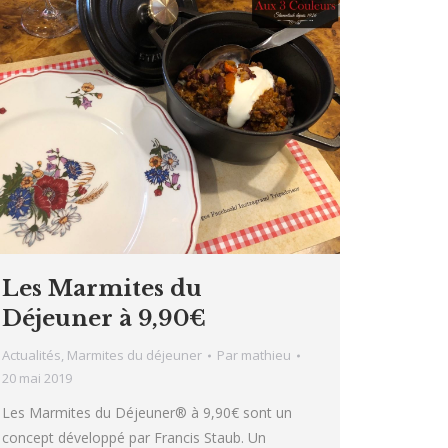
Les Marmites du
Déjeuner à 9,90€
Actualités
,
Marmites du déjeuner
Par
mathieu
20 mai 2019
Les Marmites du Déjeuner® à 9,90€ sont un
concept développé par Francis Staub. Un