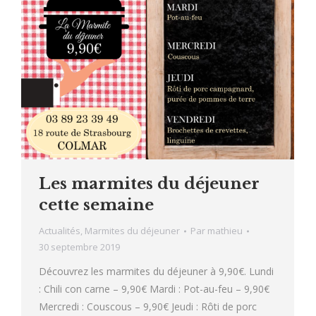
Les marmites du déjeuner
cette semaine
Actualités
,
Marmites du déjeuner
Par
mathieu
30 septembre 2019
Découvrez les marmites du déjeuner à 9,90€. Lundi
: Chili con carne – 9,90€ Mardi : Pot-au-feu – 9,90€
Mercredi : Couscous – 9,90€ Jeudi : Rôti de porc