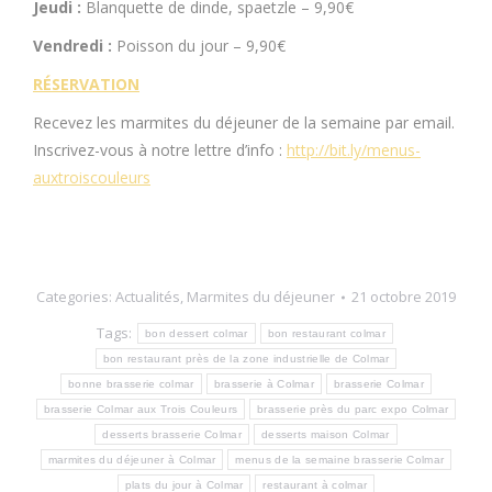
Jeudi :
Blanquette de dinde, spaetzle – 9,90€
Vendredi :
Poisson du jour – 9,90€
RÉSERVATION
Recevez les marmites du déjeuner de la semaine par email.
Inscrivez-vous à notre lettre d’info :
http://bit.ly/menus-
auxtroiscouleurs
Categories:
Actualités
,
Marmites du déjeuner
21 octobre 2019
Tags:
bon dessert colmar
bon restaurant colmar
bon restaurant près de la zone industrielle de Colmar
bonne brasserie colmar
brasserie à Colmar
brasserie Colmar
brasserie Colmar aux Trois Couleurs
brasserie près du parc expo Colmar
desserts brasserie Colmar
desserts maison Colmar
marmites du déjeuner à Colmar
menus de la semaine brasserie Colmar
plats du jour à Colmar
restaurant à colmar