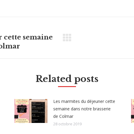
with
with
with
with
with
Twitter
Pinterest
Facebook
Google+
LinkedIn
 cette semaine
Colmar
Related posts
Les marmites du déjeuner cette
semaine dans notre brasserie
de Colmar
28 octobre 2019