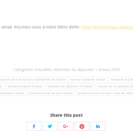
mail. Inscrivez-vous à notre lettre d’info :
http://bit.ly/menus-auxtro
Categories:
Actualités
,
Marmites du déjeuner
9 mars 2020
taurant près de la zone industrielle de Colmar
bonne brasserie colmar
brasserie à Co
ar
desserts maison Colmar
marmites du déjeuner à Colmar
menus de la semaine br
restaurant colmar
restaurant plat du jour Colmar
restaurant près du parc expo de Col
Share this post
Share
Share
Share
Share
Share