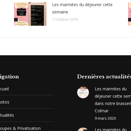
Les marmites du déjeuner cette
semaine
7 octobre 2019
igation
Dernières actualité
cueil
Les marmites du
déjeuner cette se
hotos
dans notre brasser
Colmar
tualités
9 mars 2020
oupes & Privatisation
Les marmites du