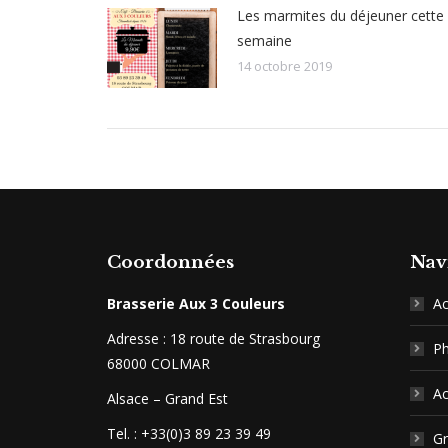
Les marmites du déjeuner cette
semaine
14 octobre 2019
Coordonnées
Nav
Brasserie Aux 3 Couleurs
Ac
Adresse : 18 route de Strasbourg
P
68000 COLMAR
Ac
Alsace – Grand Est
Tel. : +33(0)3 89 23 39 49
Gr