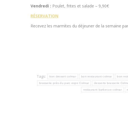
Vendredi :
Poulet, frites et salade – 9,90€
RÉSERVATION
Recevez les marmites du déjeuner de la semaine par e
Tags:
bon dessert colmar
bon restaurant colmar
bon res
brasserie près du parc expo Colmar
desserts brasserie Colm
restaurant barbecue colmar