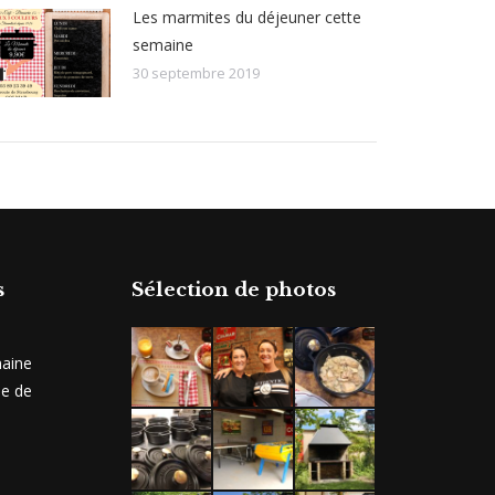
Les marmites du déjeuner cette
semaine
30 septembre 2019
s
Sélection de photos
maine
ie de