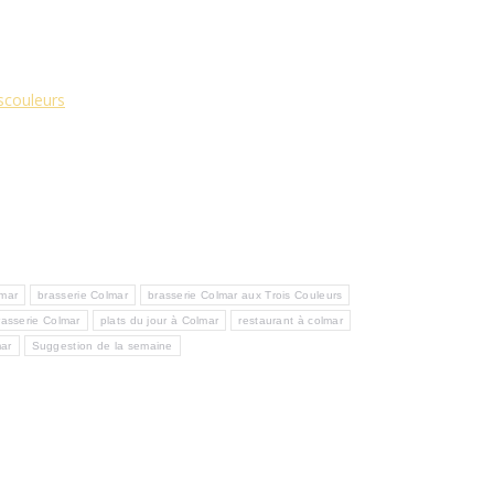
iscouleurs
lmar
brasserie Colmar
brasserie Colmar aux Trois Couleurs
asserie Colmar
plats du jour à Colmar
restaurant à colmar
mar
Suggestion de la semaine