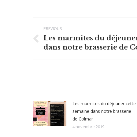
Post
PREVIOUS
navigation
Les marmites du déjeuner
Previous
dans notre brasserie de 
post:
Les marmites du déjeuner cette
semaine dans notre brasserie
de Colmar
4 novembre 2019